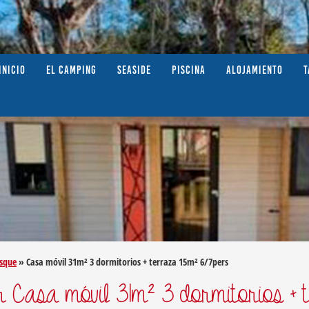
INICIO
EL CAMPING
SEASIDE
PISCINA
ALOJAMIENTO
T
asque
»
Casa móvil 31m² 3 dormitorios + terraza 15m² 6/7pers
er Casa móvil 31m² 3 dormitorios + 