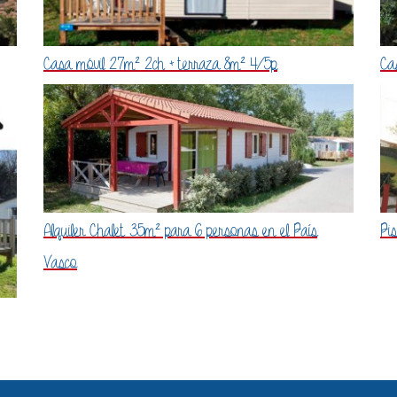
Casa móvil 27m² 2ch + terraza 8m² 4/5p
Ca
Alquiler Chalet 35m² para 6 personas en el País
Pi
Vasco