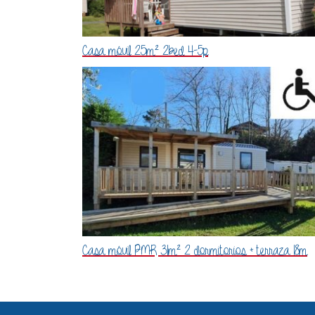
Casa móvil 25m² 2bed 4-5p
Casa móvil PMR 31m² 2 dormitorios + terraza 18m