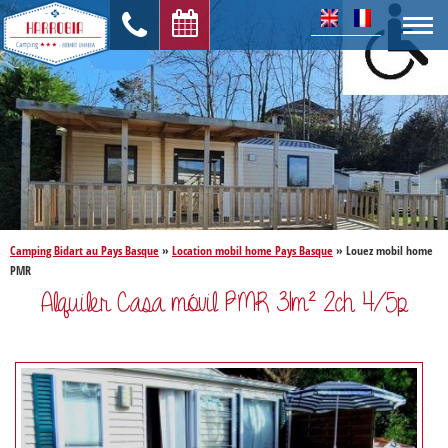
Camping Bidart au Pays Basque
»
Location mobil home Pays Basque
»
Louez mobil home
PMR
Alquiler Casa móvil PMR 31m² 2ch 4/5p