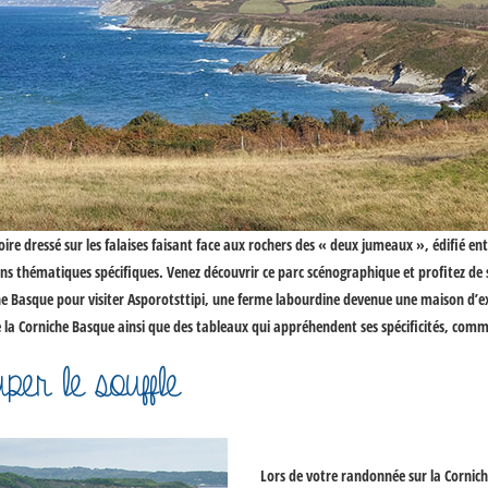
re dressé sur les falaises faisant face aux rochers des « deux jumeaux », édifié ent
s thématiques spécifiques. Venez découvrir ce parc scénographique et profitez de s
he Basque
pour visiter Asporotsttipi, une ferme labourdine devenue une maison d’e
e la
Corniche Basque
ainsi que des tableaux qui appréhendent ses spécificités, comme
er le souffle
Lors de votre
randonnée sur la Cornic