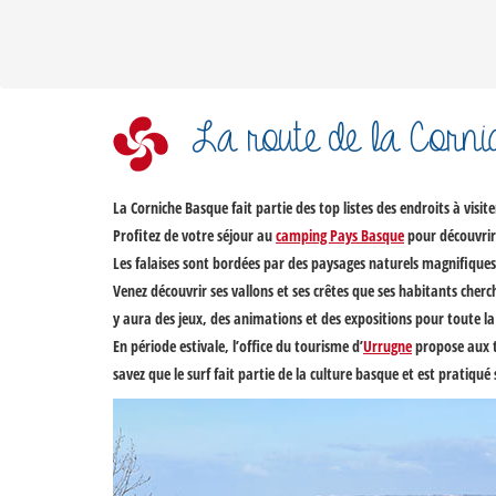
La route de la Corni
La Corniche Basque
fait partie des top listes des endroits à visit
Profitez de votre séjour au
camping Pays Basque
pour découvrir 
Les falaises sont bordées par des paysages naturels magnifiques
Venez découvrir ses vallons et ses crêtes que ses habitants cherc
y aura des jeux, des animations et des expositions pour toute la
En période estivale, l’office du tourisme d’
Urrugne
propose aux to
savez que le surf fait partie de la culture basque et est pratiqu