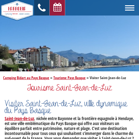
Camping Bidart au Pays Basque
»
Tourisme Pays Basque
»
Visiter Saint-Jean-de-Luz
Tourisme Saint-Jean-de-Luz
Visiter Saint-Jean-de-Luz, ville dynamique
du Pays Basque
Saint-Jean-de-Luz
, nichée entre Bayonne et la frontière espagnole à Hendaye,
est une ville emblématique du
Pays Basque
qui offre aux visiteurs un
équilibre parfait entre patrimoine, nature et plage. C’est une destination
incontournable pour tous ceux qui souhaitent s’immerger dans le charme du
sud-ouest de la France. Vous vous demandez que
visiter à Saint-Jean-de-Luz
?