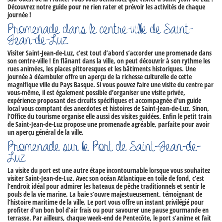
Découvrez notre guide pour ne rien rater et prévoir les activités de chaque
journée !
Promenade dans le centre-ville de Saint-
Jean-de-Luz
Visiter Saint-Jean-de-Luz,
c’est tout d’abord s’accorder une promenade dans
son centre-ville ! En flânant dans la ville, on peut découvrir à son rythme les
rues animées, les places pittoresques et les bâtiments historiques. Une
journée à déambuler offre un aperçu de la richesse culturelle de cette
magnifique
ville du Pays Basque
. Si vous pouvez faire une visite du centre par
vous-même, il est également possible d’organiser une visite privée,
expérience proposant des circuits spécifiques et accompagnée d’un guide
local vous comptant des anecdotes et histoires de Saint-Jean-de-Luz. Sinon,
l’Office du tourisme organise elle aussi des visites guidées. Enfin le
petit train
de Saint-Jean-de-Luz
propose une promenade agréable, parfaite pour avoir
un aperçu général de la ville.
Promenade sur le Port de Saint-Jean-de-
Luz
La visite du port est une autre étape incontournable lorsque vous souhaitez
visiter Saint-Jean-de-Luz
. Avec son océan Atlantique en toile de fond, c’est
l’endroit idéal pour admirer les bateaux de pêche traditionnels et sentir le
pouls de la vie marine. La baie s’ouvre majestueusement, témoignant de
l’histoire maritime de la ville. Le port vous offre un instant privilégié pour
profiter d’un bon bol d’air frais ou pour savourer une pause gourmande en
terrasse. Par ailleurs, chaque week-end de Pentecôte, le port s’anime et fait