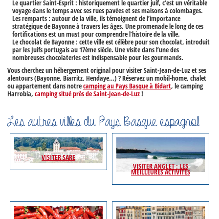
Le quartier Saint-Esprit
: historiquement le quartier juif, c’est un véritable
voyage dans le temps avec ses rues pavées et ses maisons à colombages.
Les remparts
: autour de la ville, ils témoignent de l’importance
stratégique de Bayonne à travers les âges. Une promenade le long de ces
fortifications est un must pour comprendre l’histoire de la ville.
Le chocolat de Bayonne
: cette ville est célèbre pour son chocolat, introduit
par les Juifs portugais au 17ème siècle. Une visite dans l’une des
nombreuses chocolateries est indispensable pour les gourmands.
Vous cherchez un hébergement original pour
visiter Saint-Jean-de-Luz
et ses
alentours (Bayonne, Biarritz, Hendaye…) ? Réservez un mobil-home, chalet
ou appartement dans notre
camping au Pays Basque à Bidart
, le camping
Harrobia,
camping situé près de Saint-Jean-de-Luz
!
Les autres villes du Pays Basque espagnol
VISITER SARE
VISITER ANGLET : LES
MEILLEURES ACTIVITÉS