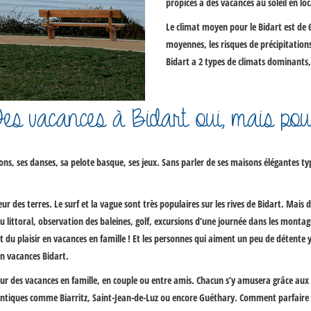
propices à des vacances au soleil en
lo
Le climat moyen pour le Bidart est de 6
moyennes, les risques de précipitation
Bidart a 2 types de climats dominants,
es vacances à Bidart oui, mais pou
s, ses danses, sa pelote basque, ses jeux. Sans parler de ses maisons élégantes typ
eur des terres. Le surf et la vague sont très populaires sur les rives de Bidart. Mais
 du littoral, observation des baleines, golf, excursions d’une journée dans
les montag
t du plaisir en vacances en famille ! Et les personnes qui aiment un peu de détente
n vacances Bidart.
r des vacances en famille, en couple ou entre amis. Chacun s’y amusera grâce aux dif
lantiques comme Biarritz, Saint-Jean-de-Luz ou encore Guéthary. Comment parfaire