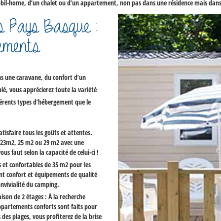
obil-home
, d’un chalet ou d’un appartement, non pas dans une résidence mais dan
s Pays Basque :
ements
ns une caravane, du confort d’un
, vous apprécierez toute la variété
érents types d’hébergement que le
sfaire tous les goûts et attentes.
 23m2, 25 m2 ou 29 m2 avec une
s faut selon la capacité de celui-ci !
s et confortables de 35 m2 pour les
nt confort et équipements de qualité
onvivialité du camping.
son de 2 étages : À la recherche
ppartements conforts sont faits pour
des plages, vous profiterez de la brise