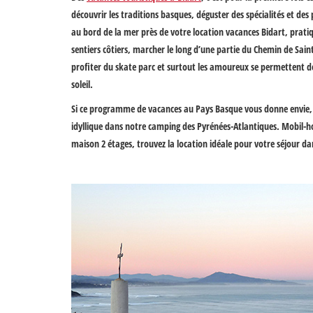
découvrir les traditions basques
, déguster des spécialités et des
au bord de la mer près de votre
location vacances Bidart
, prati
sentiers côtiers, marcher le long d’une partie du
Chemin de Sain
profiter du skate parc et surtout les amoureux se permettent d
soleil.
Si ce programme de
vacances au Pays Basque
vous donne envie, 
idyllique dans notre
camping des Pyrénées-Atlantiques
. Mobil-
maison 2 étages, trouvez la location idéale pour votre séjour dan