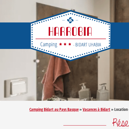
Camping Bidart au Pays Basque
»
Vacances à Bidart
»
Location
Rése