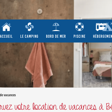
ACCUEIL
LE CAMPING
BORD DE MER
PISCINE
HÉBERGEME
 de vacances
rvez votre location de vacances à B