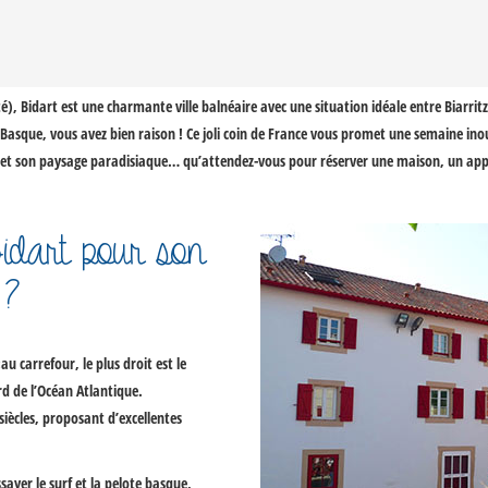
té),
Bidart
est une charmante ville balnéaire avec une situation idéale entre
Biarritz
 Basque
, vous avez bien raison ! Ce joli coin de France vous promet une semaine ino
e, et son paysage paradisiaque… qu’attendez-vous pour réserver une maison, un ap
Bidart pour son
 ?
au carrefour, le plus droit est le
ord de l’Océan Atlantique.
 siècles, proposant d’excellentes
ssayer le
surf
et la
pelote basque
,