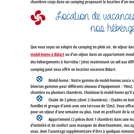
chambres cosys dans un camping proposant la
location d’un m
Location de vacance
nos héberg
Que vous soyez un adepte du
camping en plein air
, de séjour da
mobil-home à Bidart
ou d’un séjour dans un appartement meublé
des hébergements à Harrobia ! Jetez maintenant un œil aux diff
camping peut vous offrir en
location vacances Bidart
.
Mobil-home
: Notre gamme de mobil-homes saura sati
Diverses gammes pour différents niveaux d’équipement : 19m2,
chambre ou plusieurs chambres. Choisissez le mobil-home qu’il vou
Chalet
de 3 pièces (dont 2 chambres) : Chalets en boi
familles et groupe d’amis avec une terrasse de 12m2. Vous offra
pour un séjour d’une semaine ou plus, tout en profitant de la c
Appartement
(2 pièces dont 1 chambre) dans une mai
d’intimité et de confort sans manquer de divertissement, nos a
vous. Avec l’avantage supplémentaire d’être à quelques minutes 