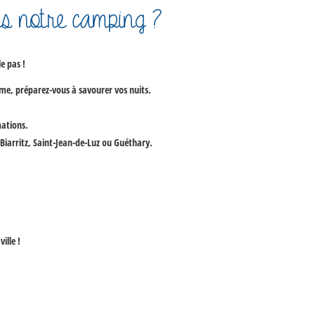
ns notre camping ?
e pas !
me, préparez-vous à savourer vos nuits.
mations.
Biarritz, Saint-Jean-de-Luz ou Guéthary.
ille !