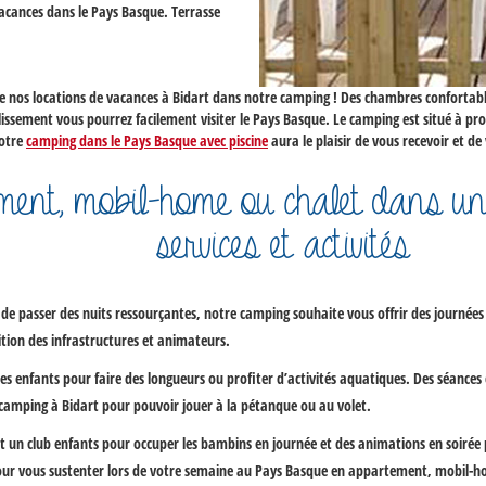
vacances dans le Pays Basque
. Terrasse
de nos
locations de vacances à Bidart
dans notre camping ! Des chambres confortable
blissement vous pourrez facilement
visiter le Pays Basque
. Le camping est situé à pro
Notre
camping dans le Pays Basque avec piscine
aura le plaisir de vous recevoir et de
ment, mobil-home ou chalet dans 
services et activités
e passer des nuits ressourçantes, notre camping souhaite vous offrir des journée
ion des infrastructures et animateurs.
les enfants pour faire des longueurs ou profiter d’activités aquatiques. Des séances
c
amping à Bidart
pour pouvoir jouer à la pétanque ou au volet.
un club enfants pour occuper les bambins en journée et des animations en soirée p
 pour vous sustenter lors de votre semaine au Pays Basque en appartement, mobil-h