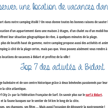
server une location de vacances da
art
dans notre camping étoilé ? On vous donne toutes les bonnes raisons de sauter l
ocation d’un appartement
dans une maison 2 étages, d’un chalet ou d’un mobil-ho
ffrent leur situation géographique de rêve, à quelques minutes de la plage.
plus de locatifs haut de gamme, notre camping propose aussi des activités et ani
mping à côté de la plage certes, mais pas que. Vous pouvez aisément vous rendre à 
s
locations de vacances à Bidart
et profitez de la ville !
Top 7 des activités à Bidart
ge balnéaire et de son centre historique grâce à deux bénévoles passionnés par leur v
e la côte atlantique.
f City 2» par la Fédération Française de Surf. En savoir plus sur le
surf à Bidart
.
e et la faune basques sur le sentier de 54 km le long de la côte.
ses, ses chansons, ses fêtes … Mais aussi l’occasion de découvrir la gastronomie !