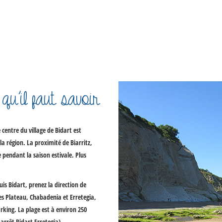
 qu’il faut savoir
centre du village de Bidart est
la région. La proximité de Biarritz,
 pendant la saison estivale. Plus
uis Bidart, prenez la direction de
ues Plateau, Chabadenia et Erretegia,
king. La plage est à environ 250
arrêt Bidart Erretegia).