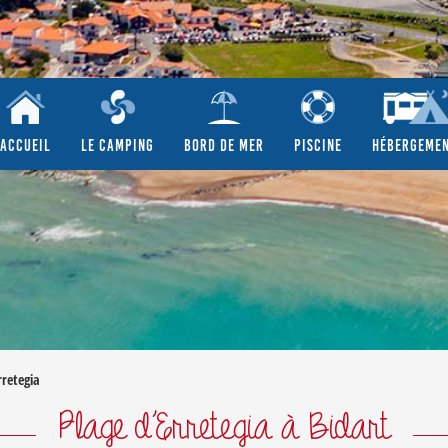
ACCUEIL
LE CAMPING
BORD DE MER
PISCINE
HÉBERGEME
rretegia
Plage d’Erretegia à Bidart