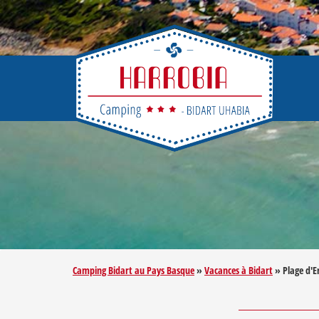
Camping Bidart au Pays Basque
»
Vacances à Bidart
»
Plage d'E