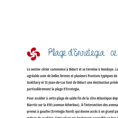
Plage d’Erretegia : ce
Le sentier côtier commence à Bidart et se termine à Hendaye. Le 
agréable avec de belles fermes et plusieurs frontons typiques de 
Guéthary et St-Jean-de-Luz font de Bidart une destination prisée
particulièrement la plage d’Erretegia.
Pour accéder à cette plage de sable fin de la côte Atlantique dep
Biarritz sur la 810 (avenue Atherbea). À l’intersection des aven
prenez à gauche (Erretegia Nord) qui donne accès à un grand par
mètres du parking. Cette plage est également accessible en bus (